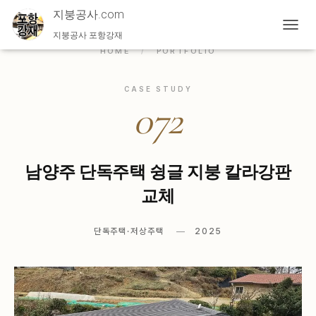
지붕공사.com
지붕공사 포항강재
내
비
HOME
/
PORTFOLIO
게
이
션
CASE STUDY
072
토
글
남양주 단독주택 슁글 지붕 칼라강판
교체
단독주택·저상주택
2025