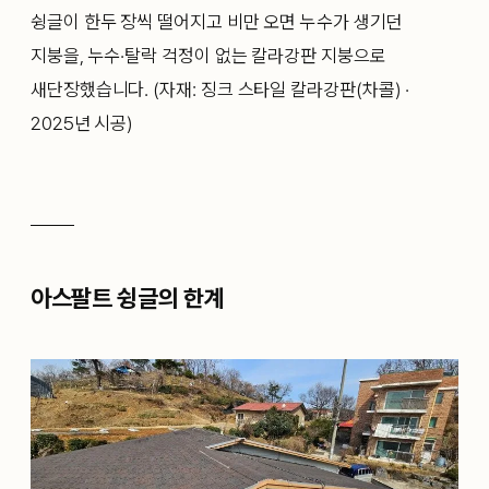
슁글이 한두 장씩 떨어지고 비만 오면 누수가 생기던
지붕을, 누수·탈락 걱정이 없는 칼라강판 지붕으로
새단장했습니다.
(자재: 징크 스타일 칼라강판(차콜) ·
2025년 시공)
아스팔트 슁글의 한계