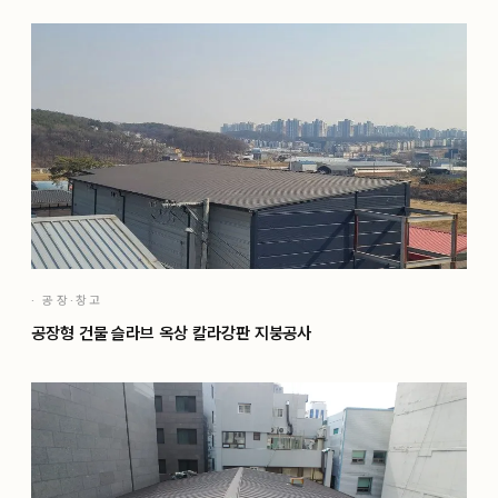
· 공장·창고
공장형 건물 슬라브 옥상 칼라강판 지붕공사