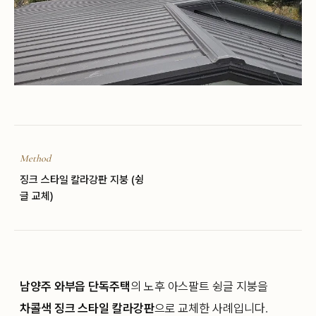
Method
징크 스타일 칼라강판 지붕 (슁
글 교체)
남양주 와부읍 단독주택
의 노후 아스팔트 슁글 지붕을
차콜색 징크 스타일 칼라강판
으로 교체한 사례입니다.